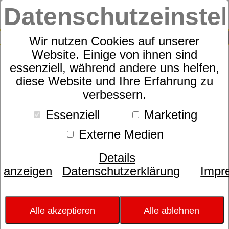
Datenschutzeinste
0
SUCHE
Wir nutzen Cookies auf unserer
Website. Einige von ihnen sind
essenziell, während andere uns helfen,
Morgenstern Esel,
diese Website und Ihre Erfahrung zu
verbessern.
Waschfigur, natur
Essenziell
Marketing
Externe Medien
Details
anzeigen
Datenschutzerklärung
Impr
Bild wird
Alle akzeptieren
Alle ablehnen
geladen...