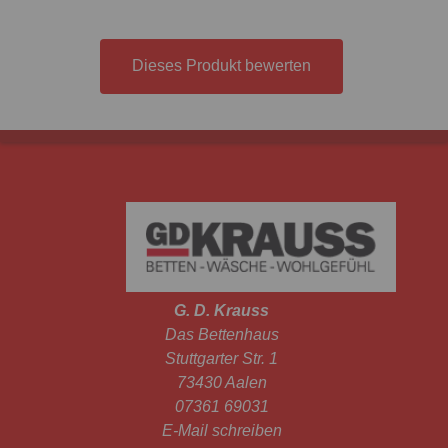
Dieses Produkt bewerten
G. D. Krauss
Das Bettenhaus
Stuttgarter Str. 1
73430 Aalen
07361 69031
E-Mail schreiben