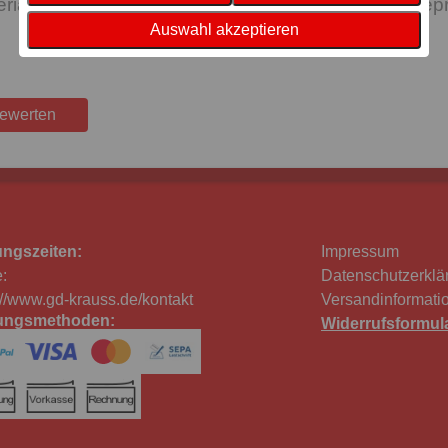
erial: 100 % Luxus Baumwolle. Auf Schadstoffe 
Auswahl akzeptieren
bewerten
ungszeiten:
Impressum
:
Datenschutzerklä
://www.gd-krauss.de/kontakt
Versandinformati
ungsmethoden:
Widerrufsformul