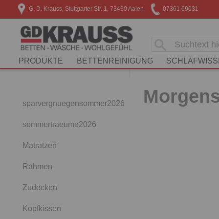
G. D. Krauss, Stuttgarter Str. 1, 73430 Aalen
07361 69031
PRODUKTE
BETTENREINIGUNG
SCHLAFWISS
Morgenst
sparvergnuegensommer2026
sommertraeume2026
Matratzen
Rahmen
Zudecken
Kopfkissen