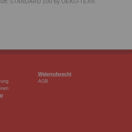
geprüft: STANDARD 100 by OEKO-TEX®.
Widerrufsrecht
rung
AGB
onen
ar