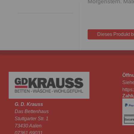
Morgenstern. Mat
Dieses Produkt 
Öffn
Siehe
https
Zahl
G. D. Krauss
Das Bettenhaus
Stuttgarter Str. 1
73430 Aalen
07361 69031