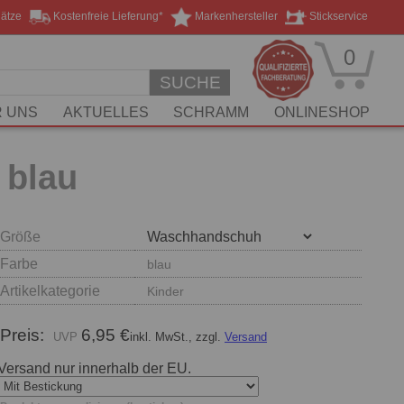
lätze
Kostenfreie Lieferung*
Markenhersteller
Stickservice
0
SUCHE
 UNS
AKTUELLES
SCHRAMM
ONLINESHOP
 blau
Größe
Farbe
blau
Artikelkategorie
Kinder
Preis:
6,95 €
inkl. MwSt., zzgl.
Versand
Versand nur innerhalb der EU.