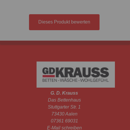
Dieses Produkt bewerten
G. D. Krauss
Das Bettenhaus
Stuttgarter Str. 1
73430 Aalen
07361 69031
E-Mail schreiben