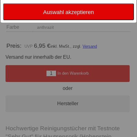
Auswahl akzeptieren
Größe
Wachhandschuh 15/21 cm
Farbe
anthrazit
Preis:
6,95 €
inkl. MwSt., zzgl.
Versand
Versand nur innerhalb der EU.
In den Warenkorb
oder
Hersteller
Hochwertige Reinigungstücher mit Testnote
"Sehr Gut" für Hautsensorik (Hohenstein