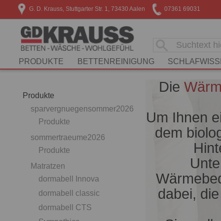
G. D. Krauss, Stuttgarter Str. 1, 73430 Aalen
07361 69031
PRODUKTE
BETTENREINIGUNG
SCHLAFWISS
Die
Wärm
Produkte
sparvergnuegensommer2026
Um Ihnen ei
Produkte
dem biolog
sommertraeume2026
Hint
Produkte
Unte
Matratzen
Wärmebeda
dormabell Innova
dabei, di
dormabell classic
dormabell CTS