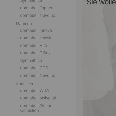
Sie woll
Sympathica
dormabell Topper
dormabell Nuvolux
Rahmen
dormabell Innova
dormabell classic
dormabell Vita
dormabell T Box
Sympathica
dormabell CTS
dormabell Nuvolux
Zudecken
dormabell WBA
dormabell active air
dormabell Atelier
Collection