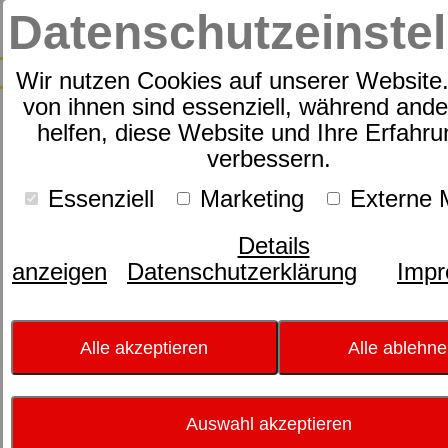
Datenschutzeinste
Wir nutzen Cookies auf unserer Website.
von ihnen sind essenziell, während and
Die dormabell
helfen, diese Website und Ihre Erfahru
verbessern.
NackenstützBedarfsAna
Essenziell
Marketing
Externe 
Wichtig für jede
Details
Schlaflage ist
anzeigen
Datenschutzerklärung
Imp
das richtige
Kopfkissen,
das i-Tüpfelchen bei der
Alle akzeptieren
Alle ablehn
Bettenausstattung. Welche
Unterstützung Ihr Kopf benötigt,
ermitteln die dormabell
Auswahl akzeptieren
Spezialisten mit dem weltweit