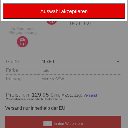
Auswahl akzeptieren
Größe
Farbe
natur
Füllung
Merino SSW
Preis:
129,95 €
inkl. MwSt., zzgl.
Versand
Versandkostenfrei innerhalb Deutschlands.
Versand nur innerhalb der EU.
In den Warenkorb