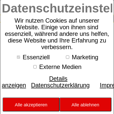
Datenschutzeinste
0
SUCHE
Wir nutzen Cookies auf unserer
Website. Einige von ihnen sind
essenziell, während andere uns helfen,
Kissen
diese Website und Ihre Erfahrung zu
dormabell active air - nature
verbessern.
Kundenbewertungen
5,0 von 2
Essenziell
Marketing
Externe Medien
Details
anzeigen
Datenschutzerklärung
Impr
Alle akzeptieren
Alle ablehnen