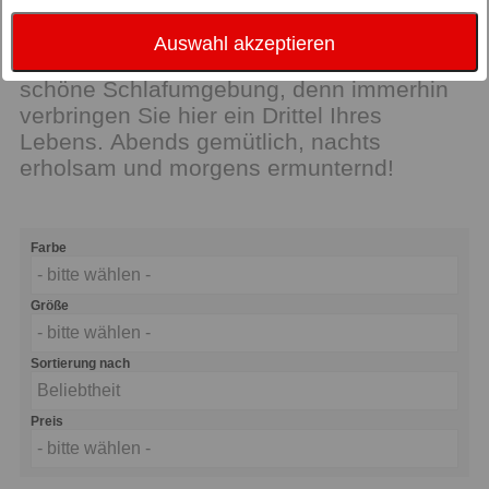
Ausführungen: z.B. Designbetten,
Seniorenbetten, moderne
Auswahl akzeptieren
Massivholzbetten. Gönnen Sie sich eine
schöne Schlafumgebung, denn immerhin
verbringen Sie hier ein Drittel Ihres
Lebens. Abends gemütlich, nachts
erholsam und morgens ermunternd!
Farbe
- bitte wählen -
Größe
- bitte wählen -
Sortierung nach
Beliebtheit
Preis
- bitte wählen -