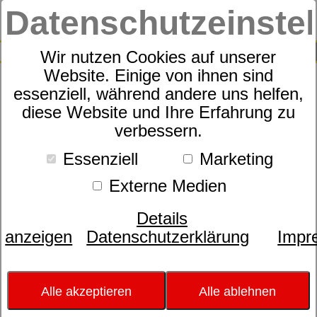
Datenschutzeinste
0
SUCHE
Wir nutzen Cookies auf unserer
Website. Einige von ihnen sind
Produkte
Schlafraummöbel
dormabell Bett-
essenziell, während andere uns helfen,
Collection
4
Produkte
diese Website und Ihre Erfahrung zu
verbessern.
dormabell Bett-
Essenziell
Marketing
Collection
Externe Medien
Schöner schlafen mit vielen attraktiven
Bett-Ideen. Veränderte
Details
Lebensgewohnheiten bringen es mit sich,
anzeigen
Datenschutzerklärung
Impr
dass das Schlafzimmer heute nicht nur
zum Schlafen genutzt wird. Aus diesem
Grund wandelt sich auch der Anspruch an
die Wertigkeit des Bettes. dormabell
Alle akzeptieren
Alle ablehnen
Betten gibt es in unterschiedlichen