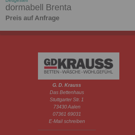
Bettgestell
dormabell Brenta
Preis auf Anfrage
G. D. Krauss
Das Bettenhaus
Stuttgarter Str. 1
73430 Aalen
07361 69031
E-Mail schreiben