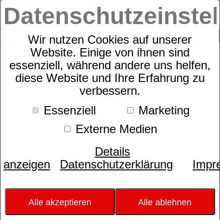
Datenschutzeinste
0
SUCHE
Wir nutzen Cookies auf unserer
Website. Einige von ihnen sind
Produkte
Matratzen
dormabell Nuvolux
essenziell, während andere uns helfen,
2
Produkte
diese Website und Ihre Erfahrung zu
dormabell Nuvolux
verbessern.
Genießen Sie traumhafte Nächte und
Essenziell
Marketing
erleben Sie einzigartigen Schlafkomfort.
Mit der Taschenfederkernmatratze
Externe Medien
dormabell Nuvolux liegen Sie immer
richtig. Denn sie passt sich Ihrer
Details
Körperform und Ihren Schlafgewohnheiten
anzeigen
Datenschutzerklärung
Impr
perfekt an, unterstützt Ihren Körper aktiv
und Sie können auf ganzer Linie
entspannen. Denn die Matratze bietet
Alle akzeptieren
Alle ablehnen
gleichmäßig hohen ergonomischen