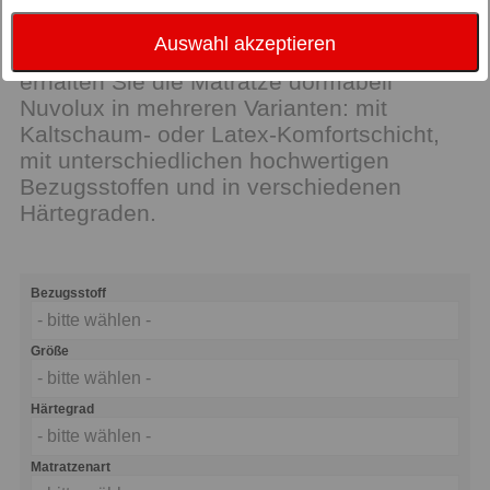
Komfort über die gesamte Liegefläche
hinweg. Und weil Ihre individuellen
Auswahl akzeptieren
Bedürfnisse das Maß aller Dinge sind,
erhalten Sie die Matratze dormabell
Nuvolux in mehreren Varianten: mit
Kaltschaum- oder Latex-Komfortschicht,
mit unterschiedlichen hochwertigen
Bezugsstoffen und in verschiedenen
Härtegraden.
Bezugsstoff
- bitte wählen -
Größe
- bitte wählen -
Härtegrad
- bitte wählen -
Matratzenart