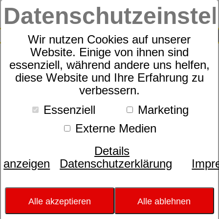
Datenschutzeinste
0
SUCHE
Wir nutzen Cookies auf unserer
Website. Einige von ihnen sind
Produkte
Matratzen
Sympathica
8
Produkte
essenziell, während andere uns helfen,
Sympathica
diese Website und Ihre Erfahrung zu
verbessern.
Essenziell
Marketing
Bezugsstoff
Externe Medien
- bitte wählen -
Größe
Details
- bitte wählen -
anzeigen
Datenschutzerklärung
Impr
Härtegrad
- bitte wählen -
Matratzenart
Alle akzeptieren
Alle ablehnen
- bitte wählen -