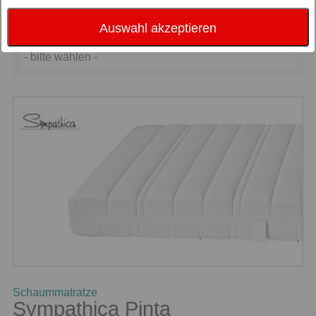
Sortierung nach
Beliebtheit
Auswahl akzeptieren
Preis
- bitte wählen -
Schaummatratze
Sympathica Pinta