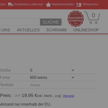
lätze
Kostenfreie Lieferung*
Markenhersteller
Stickservice
0
SUCHE
 UNS
AKTUELLES
SCHRAMM
ONLINESHOP
Größe
Farbe
Textilart
Jersey
Preis:
19,95 €
inkl. MwSt., zzgl.
Versand
Versand nur innerhalb der EU.