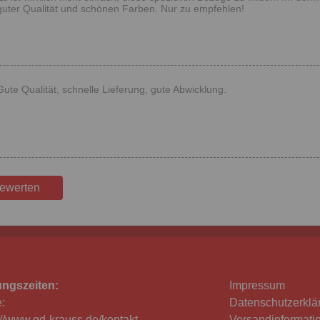
guter Qualität und schönen Farben. Nur zu empfehlen!
Gute Qualität, schnelle Lieferung, gute Abwicklung.
bewerten
ungszeiten:
Impressum
:
Datenschutzerklä
://www.gd-krauss.de/kontakt
Versandinformati