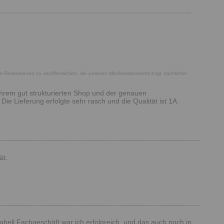
he Rezensionen zu veröffentlichen, die unseren Mindeststandards bzgl. sachlicher
 Ihrem gut strukturierten Shop und der genauen
e Lieferung erfolgte sehr rasch und die Qualität ist 1A.
ät.
mabell Fachgeschäft war ich erfolgreich, und das auch noch in