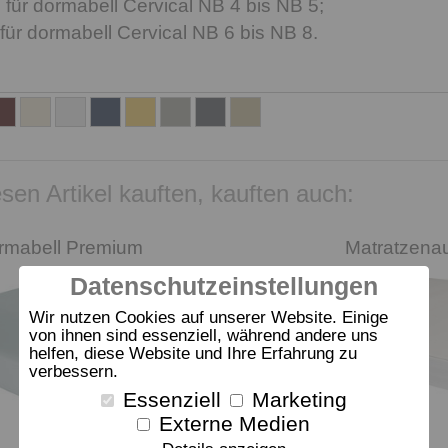
ür dormabell Cervical NB 4 bis NB 5;
ür dormabell Cervical NB 6 bis NB 8.
sen Artikel kauften, kauften auch:
rmabell Premium
Matratzenau
Datenschutzeinstellungen
Wir nutzen Cookies auf unserer Website. Einige
von ihnen sind essenziell, während andere uns
helfen, diese Website und Ihre Erfahrung zu
verbessern.
Essenziell
Marketing
Externe Medien