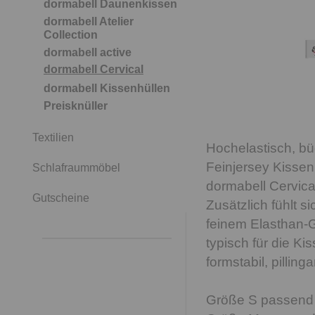
dormabell Daunenkissen
dormabell Atelier
Collection
dormabell active
dormabell Cervical
dormabell Kissenhüllen
Preisknüller
Textilien
Hochelastisch, bü
Feinjersey Kissen
Schlafraummöbel
dormabell Cervical
Gutscheine
Zusätzlich fühlt s
feinem Elasthan-G
typisch für die K
formstabil, pilli
Größe S passend f