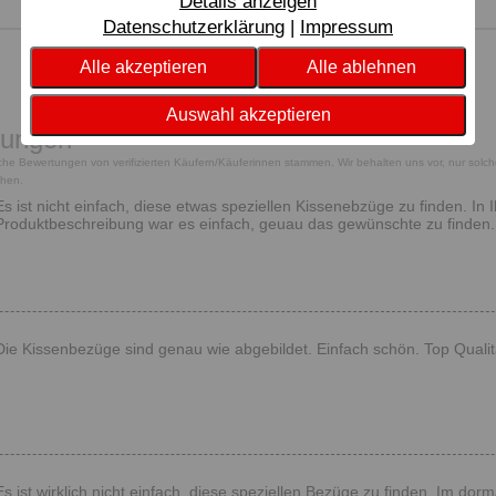
Details anzeigen
Datenschutzerklärung
Impressum
Alle akzeptieren
Alle ablehnen
Auswahl akzeptieren
tungen
tliche Bewertungen von verifizierten Käufern/Käuferinnen stammen. Wir behalten uns vor, nur solc
chen.
Es ist nicht einfach, diese etwas speziellen Kissenebzüge zu finden. In
Produktbeschreibung war es einfach, geuau das gewünschte zu finden. Di
Die Kissenbezüge sind genau wie abgebildet. Einfach schön. Top Qualit
Es ist wirklich nicht einfach, diese speziellen Bezüge zu finden. Im dor