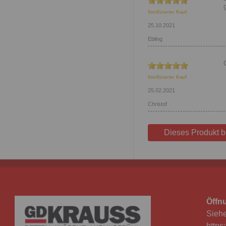
Verifizierter Kauf
25.10.2021
Ebling
Verifizierter Kauf
25.02.2021
Christof
Dieses Produkt 
Öffn
Siehe
https