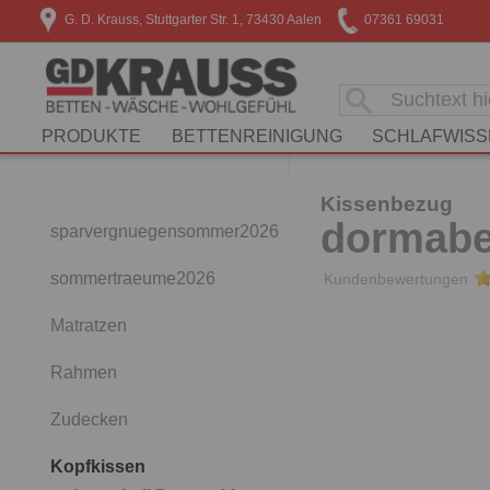
G. D. Krauss, Stuttgarter Str. 1, 73430 Aalen
07361 69031
PRODUKTE
BETTENREINIGUNG
SCHLAFWISS
Kissenbezug
dormabel
sparvergnuegensommer2026
sommertraeume2026
Kundenbewertungen
Matratzen
Rahmen
Zudecken
Kopfkissen