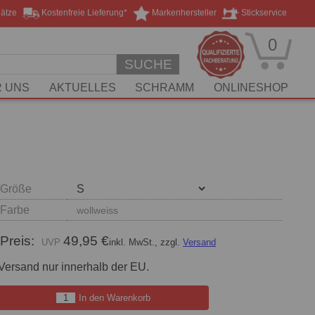
lätze
Kostenfreie Lieferung*
Markenhersteller
Stickservice
0
SUCHE
 UNS
AKTUELLES
SCHRAMM
ONLINESHOP
Größe
Farbe
wollweiss
Preis:
49,95 €
inkl. MwSt., zzgl.
Versand
Versand nur innerhalb der EU.
In den Warenkorb