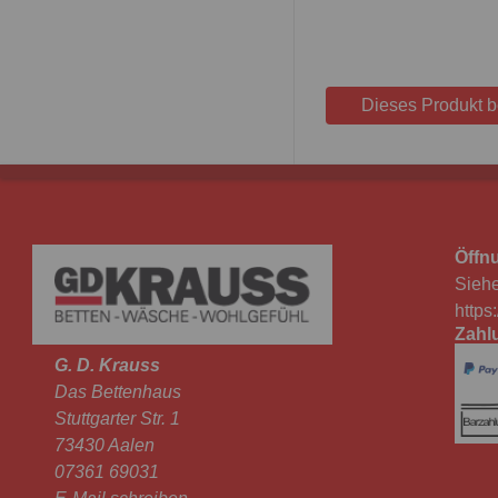
Dieses Produkt 
Öffn
Siehe
https
Zahl
G. D. Krauss
Das Bettenhaus
Stuttgarter Str. 1
73430 Aalen
07361 69031