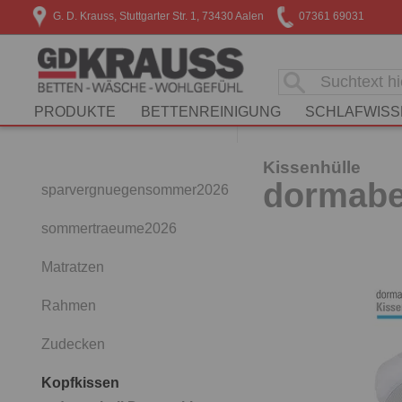
G. D. Krauss, Stuttgarter Str. 1, 73430 Aalen
07361 69031
PRODUKTE
BETTENREINIGUNG
SCHLAFWISS
Kissenhülle
dormabe
sparvergnuegensommer2026
sommertraeume2026
Matratzen
Rahmen
Zudecken
Kopfkissen