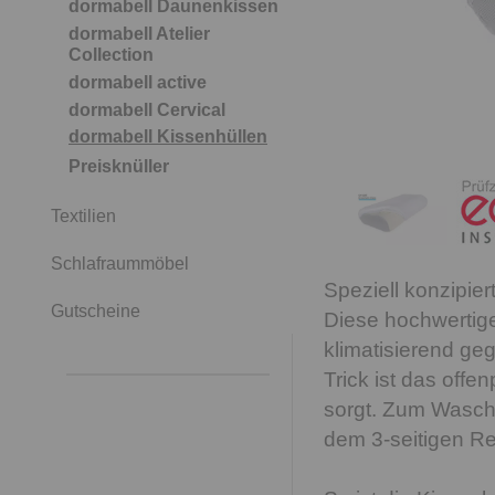
dormabell Daunenkissen
dormabell Atelier
Collection
dormabell active
dormabell Cervical
dormabell Kissenhüllen
Preisknüller
Textilien
Schlafraummöbel
Speziell konzipier
Gutscheine
Diese hochwertig
klimatisierend g
Trick ist das offe
sorgt. Zum Wasche
dem 3-seitigen Re