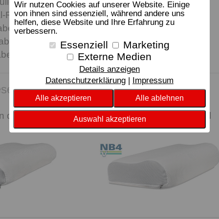
ülle dormabell Clima der perfekte Partner für die
Wir nutzen Cookies auf unserer Website. Einige
von ihnen sind essenziell, während andere uns
l-Reihe:
helfen, diese Website und Ihre Erfahrung zu
bell Cervical NB 1 bis NB 3;
verbessern.
bell Cervical NB 4 bis NB 5;
Essenziell
Marketing
bell Cervical NB 6 bis NB 8.
Externe Medien
Details anzeigen
Datenschutzerklärung
Impressum
sen Artikel kauften, kauften auch:
Alle akzeptieren
Alle ablehnen
n dormabell
Nackenstützkissen dormabell
Auswahl akzeptieren
Cervical NB 4-V