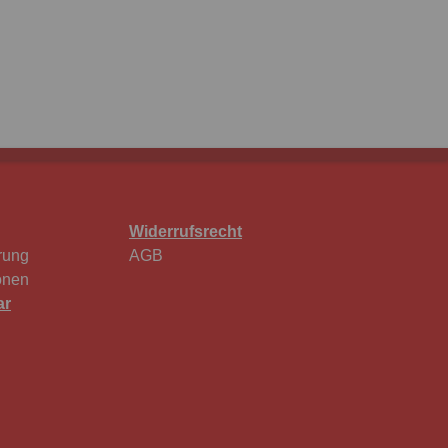
Widerrufsrecht
rung
AGB
onen
ar