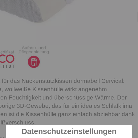
t für das Nackenstützkissen dormabell Cervical:
e, wollweiße Kissenhülle wirkt angenehm
egen Feuchtigkeit und überschüssige Wärme. Der
nporige 3D-Gewebe, das für ein ideales Schlafklima
n ist die Kissenhülle ganz einfach abziehbar dank
ißverschluss.
Datenschutzeinstellungen