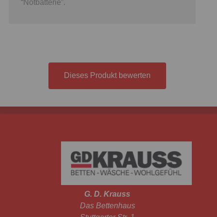
“Notbatterie”.
Dieses Produkt bewerten
G. D. Krauss
Das Bettenhaus