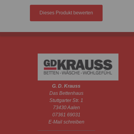
Dieses Produkt bewerten
G. D. Krauss
Das Bettenhaus
Stuttgarter Str. 1
73430 Aalen
07361 69031
E-Mail schreiben