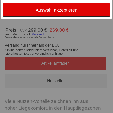
Größe
Auswahl akzeptieren
Verstellmöglichkeit
nicht verstellbar
Preis:
299,00 €
269,00 €
inkl. MwSt., zzgl.
Versand
Versandkostenfrei innerhalb Deutschlands.
Versand nur innerhalb der EU.
Online derzeit leider nicht verfügbar, Lieferzeit und
Lieferkosten jetzt unverbindlich anfragen.
Artikel anfragen
Hersteller
Viele Nutzen-Vorteile zeichnen ihn aus:
hoher Liegekomfort, in den Hauptliegezonen