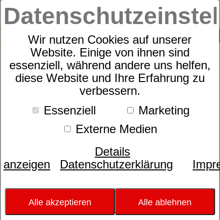
Datenschutzeinste
0
SUCHE
Wir nutzen Cookies auf unserer
Website. Einige von ihnen sind
essenziell, während andere uns helfen,
Irisette Flausch-Cotton
diese Website und Ihre Erfahrung zu
verbessern.
Bettwäsche Set Zobel 8630
Essenziell
Marketing
Externe Medien
Details
anzeigen
Datenschutzerklärung
Impr
Alle akzeptieren
Alle ablehnen