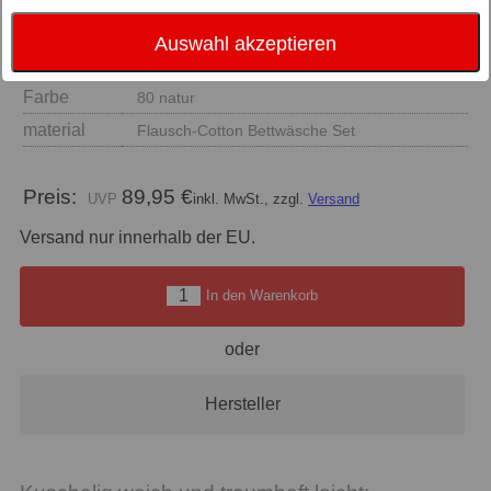
Auswahl akzeptieren
Größe
Farbe
80 natur
material
Flausch-Cotton Bettwäsche Set
Preis:
89,95 €
inkl. MwSt., zzgl.
Versand
Versand nur innerhalb der EU.
In den Warenkorb
oder
Hersteller