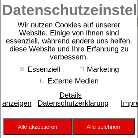
Datenschutzeinste
0
SUCHE
Wir nutzen Cookies auf unserer
Website. Einige von ihnen sind
essenziell, während andere uns helfen,
Bettwäsche Feinbiber allover
diese Website und Ihre Erfahrung zu
verbessern.
BW mit RV Koala 8617
Essenziell
Marketing
Externe Medien
Details
anzeigen
Datenschutzerklärung
Impr
Alle akzeptieren
Alle ablehnen