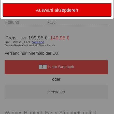
Größe
Auswahl akzeptieren
Zudeckenart
Winterdecken
Füllung
Faser
Preis:
199,95 €
149,95 €
inkl. MwSt., zzgl.
Versand
Versandkostenfrei innerhalb Deutschlands.
Versand nur innerhalb der EU.
In den Warenkorb
oder
Hersteller
Warmes Hightech-Faser-Steppbett, gefüllt