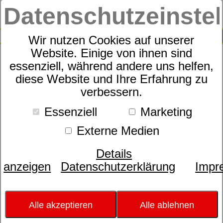
Datenschutzeinste
0
SUCHE
Wir nutzen Cookies auf unserer
Website. Einige von ihnen sind
Suche nach
essenziell, während andere uns helfen,
diese Website und Ihre Erfahrung zu
verbessern.
Schlafexperten-Tipps:
Essenziell
Marketing
Schlafwissen für
Externe Medien
erholsame Nächte
Details
anzeigen
Datenschutzerklärung
Impr
Kategorie:
Allgemeines
Gesundheit & Fitness
Matratzen
Produkte
Rahmen
Datum:
28.02.2018 08:22:31
Erholsame Nachtruhe für alle
Alle akzeptieren
Alle ablehnen
Gewichtsklassen