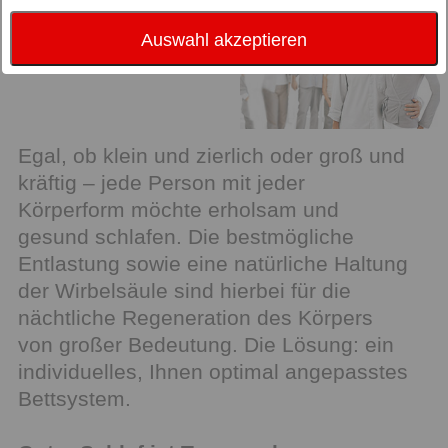
Auswahl akzeptieren
Egal, ob klein und zierlich oder groß und
kräftig – jede Person mit jeder
Körperform möchte erholsam und
gesund schlafen. Die bestmögliche
Entlastung sowie eine natürliche Haltung
der Wirbelsäule sind hierbei für die
nächtliche Regeneration des Körpers
von großer Bedeutung. Die Lösung: ein
individuelles, Ihnen optimal angepasstes
Bettsystem.