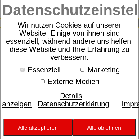
Datenschutzeinste
0
SUCHE
Wir nutzen Cookies auf unserer
Website. Einige von ihnen sind
Suche nach
essenziell, während andere uns helfen,
diese Website und Ihre Erfahrung zu
verbessern.
Schlafexperten-Tipps:
Essenziell
Marketing
Schlafwissen für
Externe Medien
erholsame Nächte
Details
anzeigen
Datenschutzerklärung
Impr
Kategorie:
Lifestyle & Einrichtung
Matratzen
Datum:
23.06.2017 07:30:16
Fernseher im Schlafzimmer –
Alle akzeptieren
Alle ablehnen
Einschlafhilfe oder Störfaktor?