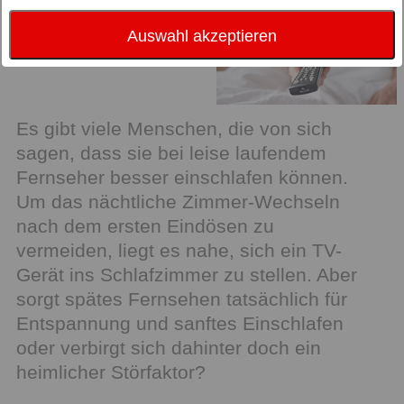
Auswahl akzeptieren
Es gibt viele Menschen, die von sich
sagen, dass sie bei leise laufendem
Fernseher besser einschlafen können.
Um das nächtliche Zimmer-Wechseln
nach dem ersten Eindösen zu
vermeiden, liegt es nahe, sich ein TV-
Gerät ins Schlafzimmer zu stellen. Aber
sorgt spätes Fernsehen tatsächlich für
Entspannung und sanftes Einschlafen
oder verbirgt sich dahinter doch ein
heimlicher Störfaktor?